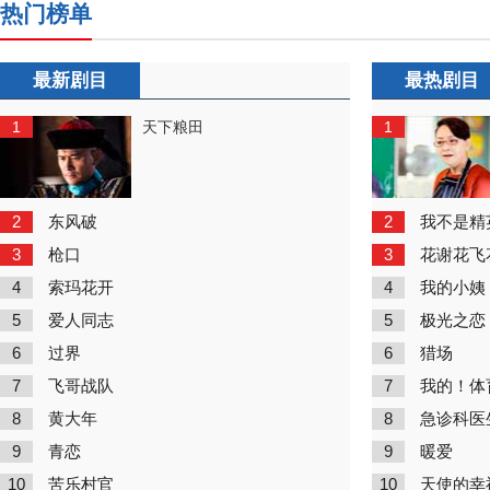
热门榜单
最新剧目
最热剧目
1
1
天下粮田
2
2
东风破
我不是精
3
3
枪口
花谢花飞
4
4
索玛花开
我的小姨
5
5
爱人同志
极光之恋
6
6
过界
猎场
7
7
飞哥战队
我的！体
8
8
黄大年
急诊科医
9
9
青恋
暖爱
10
10
苦乐村官
天使的幸