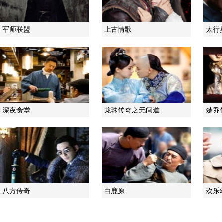
军师联盟
上古情歌
太行
深夜食堂
龙珠传奇之无间道
楚乔
八方传奇
白鹿原
欢乐