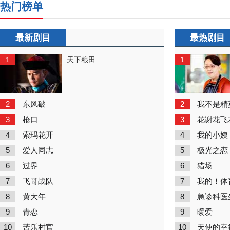
热门榜单
最新剧目
最热剧目
1
1
天下粮田
2
2
东风破
我不是精
3
3
枪口
花谢花飞
4
4
索玛花开
我的小姨
5
5
爱人同志
极光之恋
6
6
过界
猎场
7
7
飞哥战队
我的！体
8
8
黄大年
急诊科医
9
9
青恋
暖爱
10
10
苦乐村官
天使的幸