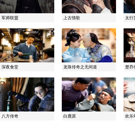
军师联盟
上古情歌
太行
深夜食堂
龙珠传奇之无间道
楚乔
八方传奇
白鹿原
欢乐