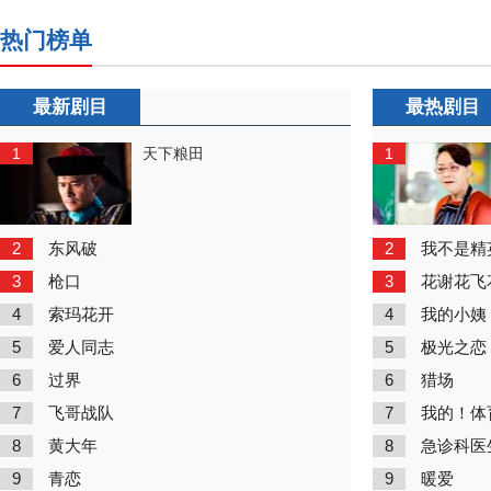
热门榜单
最新剧目
最热剧目
1
1
天下粮田
2
2
东风破
我不是精
3
3
枪口
花谢花飞
4
4
索玛花开
我的小姨
5
5
爱人同志
极光之恋
6
6
过界
猎场
7
7
飞哥战队
我的！体
8
8
黄大年
急诊科医
9
9
青恋
暖爱