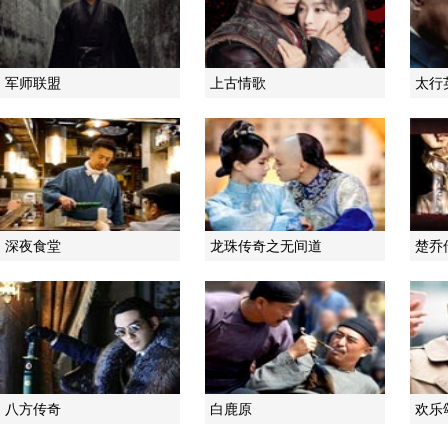
军师联盟
上古情歌
太行
深夜食堂
龙珠传奇之无间道
楚乔
八方传奇
白鹿原
欢乐