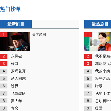
热门榜单
最新剧目
最热剧目
1
1
天下粮田
2
2
东风破
我不是精
3
3
枪口
花谢花飞
4
4
索玛花开
我的小姨
5
5
爱人同志
极光之恋
6
6
过界
猎场
7
7
飞哥战队
我的！体
8
8
黄大年
急诊科医
9
9
青恋
暖爱