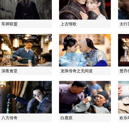
军师联盟
上古情歌
太行
深夜食堂
龙珠传奇之无间道
楚乔
八方传奇
白鹿原
欢乐