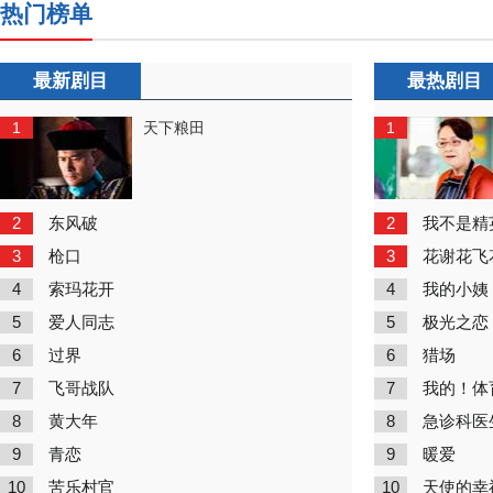
热门榜单
最新剧目
最热剧目
1
1
天下粮田
2
2
东风破
我不是精
3
3
枪口
花谢花飞
4
4
索玛花开
我的小姨
5
5
爱人同志
极光之恋
6
6
过界
猎场
7
7
飞哥战队
我的！体
8
8
黄大年
急诊科医
9
9
青恋
暖爱
10
10
苦乐村官
天使的幸