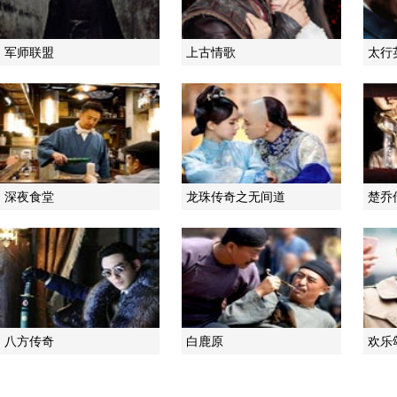
军师联盟
上古情歌
太行
深夜食堂
龙珠传奇之无间道
楚乔
八方传奇
白鹿原
欢乐