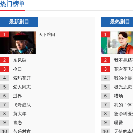
热门榜单
最新剧目
最热剧目
1
1
天下粮田
2
2
东风破
我不是精
3
3
枪口
花谢花飞
4
4
索玛花开
我的小姨
5
5
爱人同志
极光之恋
6
6
过界
猎场
7
7
飞哥战队
我的！体
8
8
黄大年
急诊科医
9
9
青恋
暖爱
10
10
苦乐村官
天使的幸