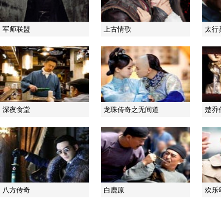
军师联盟
上古情歌
太行
深夜食堂
龙珠传奇之无间道
楚乔
八方传奇
白鹿原
欢乐