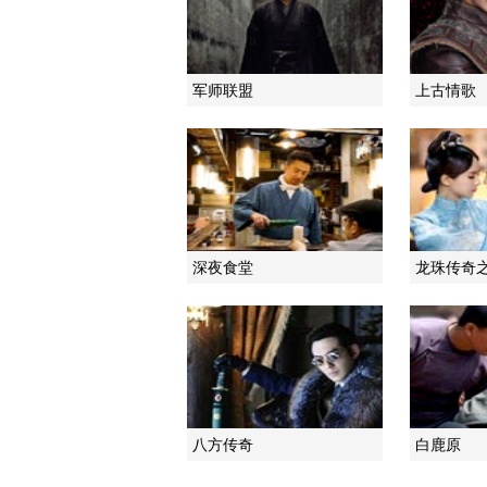
军师联盟
上古情歌
深夜食堂
龙珠传奇
八方传奇
白鹿原