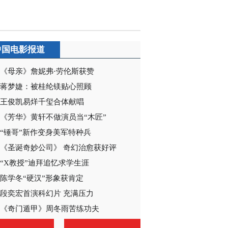
2020-12-20 09:03:55
《电视先锋榜》
20201213
中国电影报道
2020-12-13 10:06:18
《母亲》詹妮弗·劳伦斯获赞
蒋梦婕：被桂纶镁贴心照顾
《电视先锋榜》
20201129
王俊凯易烊千玺合体献唱
《芳华》黄轩不做演员当“木匠”
2020-11-29 12:29:05
“锤哥”新作变身美军特种兵
《电视先锋榜》
《圣诞奇妙公司》 奇幻治愈获好评
20201122
“X教授”迪拜追忆求学生涯
陈学冬“硬汉”形象获肯定
2020-11-22 09:47:29
段奕宏首演科幻片 充满压力
《电视先锋榜》
《奇门遁甲》周冬雨苦练功夫
20201115