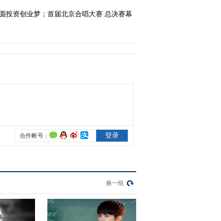
圆投资创业梦；首届北京合唱大赛 总决赛幕
2021-03-07 14:51:37
《电视先锋榜》
20210228
2021-02-28 08:36:03
《电视先锋榜》
20210207
2021-02-07 10:13:12
《电视先锋榜》
20210131
换一组
2021-01-31 08:45:36
《电视先锋榜》
20210124