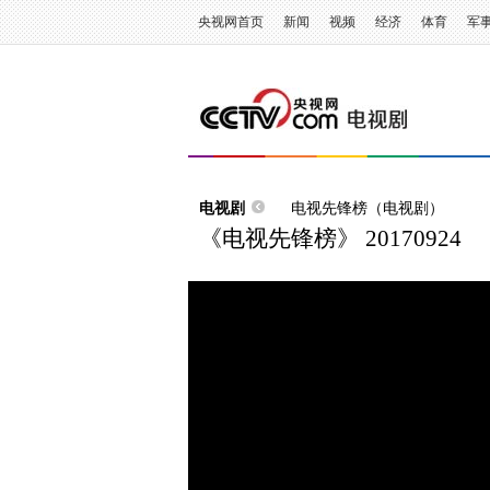
央视网首页
新闻
视频
经济
体育
军
电视剧
电视先锋榜（电视剧）
《电视先锋榜》 20170924