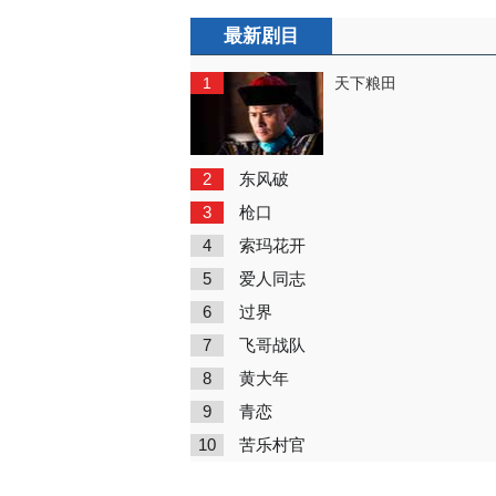
最新剧目
1
天下粮田
2
东风破
3
枪口
4
索玛花开
5
爱人同志
6
过界
7
飞哥战队
8
黄大年
9
青恋
10
苦乐村官