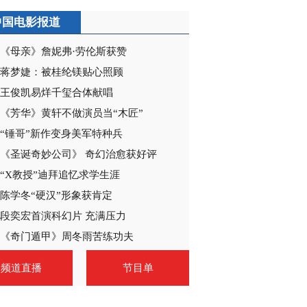
中国电影报道
《母亲》詹妮弗·劳伦斯获赞
蒋梦婕：被桂纶镁贴心照顾
王俊凯易烊千玺合体献唱
《芳华》黄轩不做演员当“木匠”
“锤哥”新作变身美军特种兵
《圣诞奇妙公司》 奇幻治愈获好评
“X教授”迪拜追忆求学生涯
陈学冬“硬汉”形象获肯定
段奕宏首演科幻片 充满压力
《奇门遁甲》周冬雨苦练功夫
频道直播
节目单