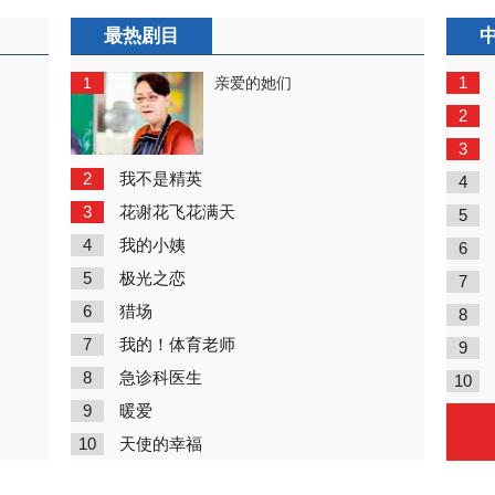
最热剧目
1
1
亲爱的她们
2
3
2
我不是精英
4
3
花谢花飞花满天
5
4
我的小姨
6
5
极光之恋
7
6
猎场
8
7
我的！体育老师
9
8
急诊科医生
10
9
暖爱
10
天使的幸福