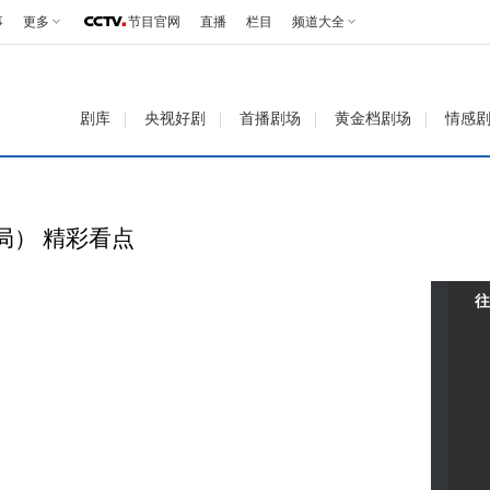
事
更多
节目官网
直播
栏目
频道大全
剧库
央视好剧
首播剧场
黄金档剧场
情感
局） 精彩看点
往