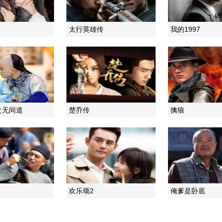
太行英雄传
我的1997
之无间道
楚乔传
擒狼
欢乐颂2
俺爹是卧底