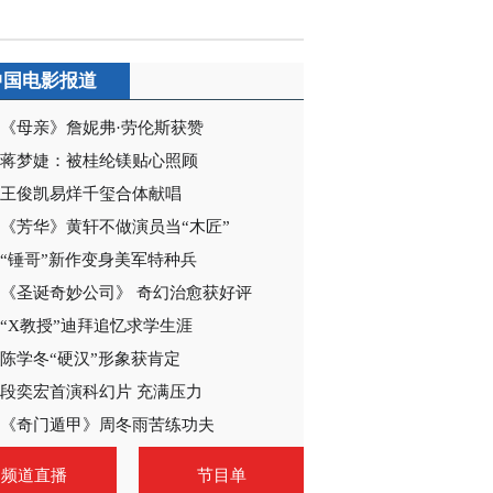
中国电影报道
《母亲》詹妮弗·劳伦斯获赞
蒋梦婕：被桂纶镁贴心照顾
王俊凯易烊千玺合体献唱
《芳华》黄轩不做演员当“木匠”
“锤哥”新作变身美军特种兵
《圣诞奇妙公司》 奇幻治愈获好评
“X教授”迪拜追忆求学生涯
陈学冬“硬汉”形象获肯定
段奕宏首演科幻片 充满压力
《奇门遁甲》周冬雨苦练功夫
频道直播
节目单