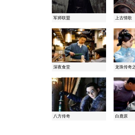
军师联盟
上古情歌
深夜食堂
龙珠传奇
八方传奇
白鹿原