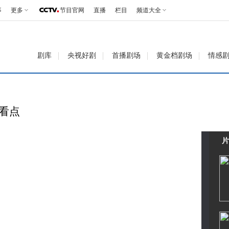
事
更多
节目官网
直播
栏目
频道大全
剧库
央视好剧
首播剧场
黄金档剧场
情感
彩看点
片