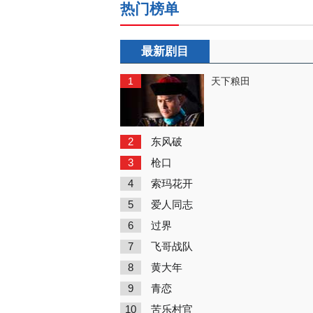
热门榜单
最新剧目
1
天下粮田
2
东风破
3
枪口
4
索玛花开
5
爱人同志
6
过界
7
飞哥战队
8
黄大年
9
青恋
10
苦乐村官