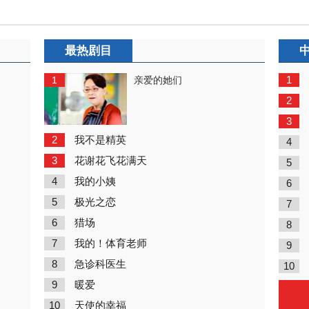
最热剧目
1
1
亲爱的她们
2
3
2
我不是精英
4
3
花谢花飞花满天
5
4
我的小姨
6
5
极光之恋
7
6
猎场
8
7
我的！体育老师
9
8
急诊科医生
10
9
暖爱
10
天使的幸福