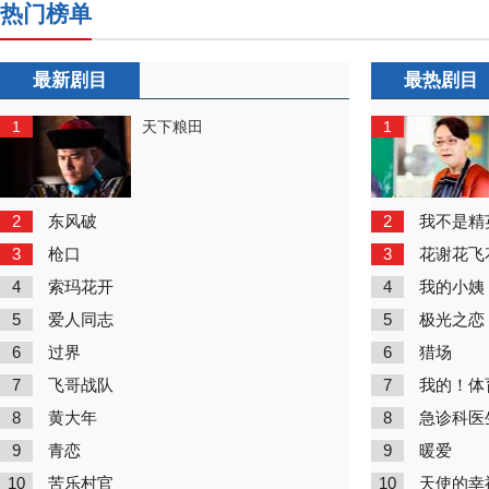
热门榜单
最新剧目
最热剧目
1
1
天下粮田
2
2
东风破
我不是精
3
3
枪口
花谢花飞
4
4
索玛花开
我的小姨
5
5
爱人同志
极光之恋
6
6
过界
猎场
7
7
飞哥战队
我的！体
8
8
黄大年
急诊科医
9
9
青恋
暖爱
10
10
苦乐村官
天使的幸