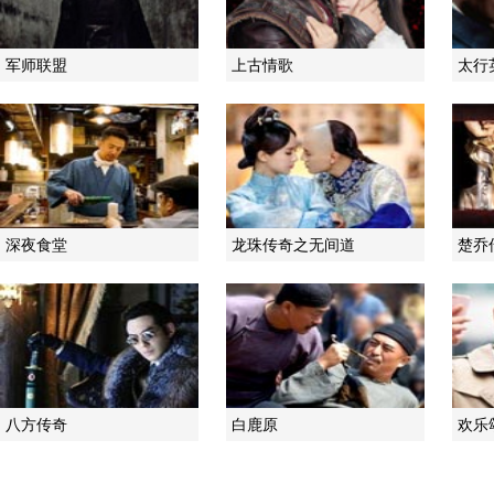
军师联盟
上古情歌
太行
深夜食堂
龙珠传奇之无间道
楚乔
八方传奇
白鹿原
欢乐