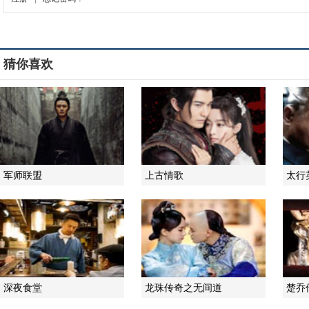
猜你喜欢
军师联盟
上古情歌
太行
深夜食堂
龙珠传奇之无间道
楚乔