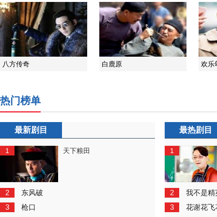
八方传奇
白鹿原
欢乐
热门榜单
最新剧目
最热剧目
1
1
天下粮田
2
2
东风破
我不是精
3
3
枪口
花谢花飞