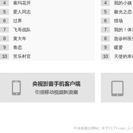
4
4
索玛花开
我的小姨
5
5
爱人同志
极光之恋
6
6
过界
猎场
7
7
飞哥战队
我的！体
8
8
黄大年
急诊科医
9
9
青恋
暖爱
10
10
苦乐村官
天使的幸
中央电视台网站
|
关于CCTV.com
|
人