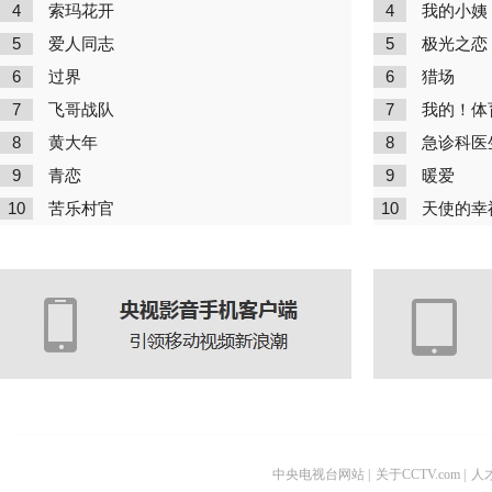
4
4
索玛花开
我的小姨
5
5
爱人同志
极光之恋
6
6
过界
猎场
7
7
飞哥战队
我的！体
8
8
黄大年
急诊科医
9
9
青恋
暖爱
10
10
苦乐村官
天使的幸
中央电视台网站
|
关于CCTV.com
|
人