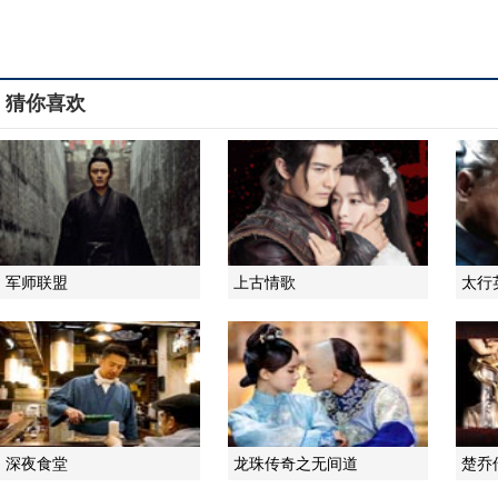
猜你喜欢
军师联盟
上古情歌
太行
深夜食堂
龙珠传奇之无间道
楚乔