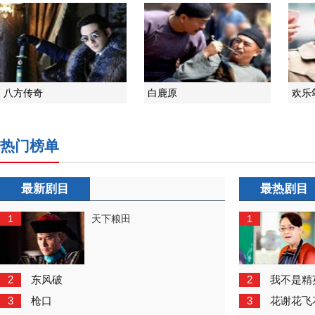
八方传奇
白鹿原
欢乐
热门榜单
最新剧目
最热剧目
1
1
天下粮田
2
2
东风破
我不是精
3
3
枪口
花谢花飞