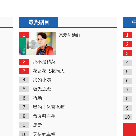
最热剧目
1
1
亲爱的她们
2
3
2
我不是精英
4
3
花谢花飞花满天
5
4
我的小姨
6
5
极光之恋
7
6
猎场
8
7
我的！体育老师
9
8
急诊科医生
10
9
暖爱
10
天使的幸福