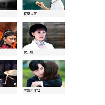
2017-08-10 21:40:56
夏至未至
《绝密543》 第30集 精彩
看点
2017-08-11 22:00:58
《绝密543》 第31集 精彩
看点
女儿红
2017-08-11 22:04:58
《绝密543》 第32集 精彩
看点
2017-08-12 21:58:59
求婚大作战
《绝密543》 第33集 精彩
看点