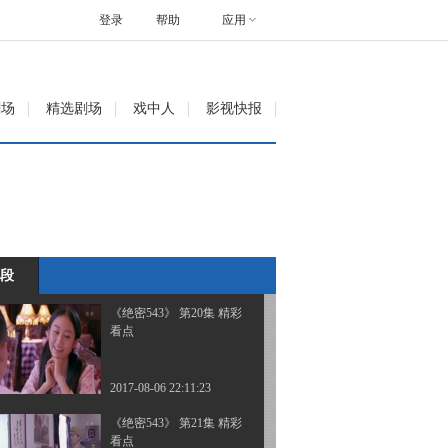
看点
登录
帮助
应用
2017-08-04 21:15:21
《绝密543》 第18集 精彩
剧场
精选剧场
戏中人
影视快报
看点
2017-08-04 21:37:21
《绝密543》 第19集 精彩
看点
段
2017-08-05 21:47:22
《绝密543》 第20集 精彩
看点
2017-08-06 22:11:23
《绝密543》 第21集 精彩
看点