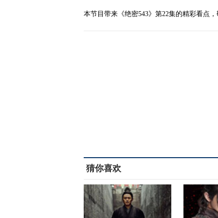
本节目带来《绝密543》第22集的精彩看点
猜你喜欢