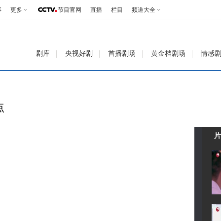
事
更多
节目官网
直播
栏目
频道大全
剧库
央视好剧
首播剧场
黄金档剧场
情感
点
片