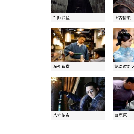
军师联盟
上古情歌
深夜食堂
龙珠传奇
八方传奇
白鹿原