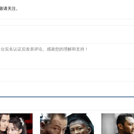
，敬请关注。