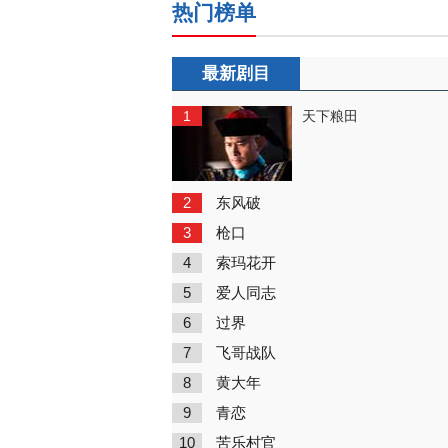
热门榜单
最新剧目
1
天下粮田
2
东风破
3
枪口
4
索玛花开
5
爱人同志
6
过界
7
飞哥战队
8
黄大年
9
青恋
10
苦乐村官