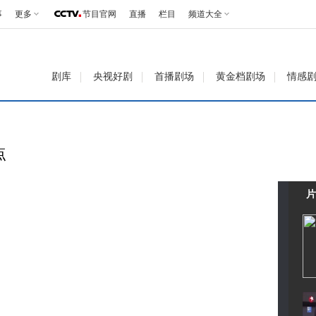
事
更多
节目官网
直播
栏目
频道大全
剧库
央视好剧
首播剧场
黄金档剧场
情感
点
片