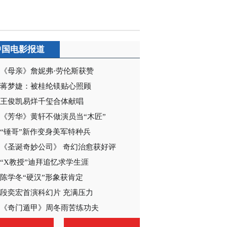
2020-12-20 09:03:55
《电视先锋榜》
20201213
中国电影报道
2020-12-13 10:06:18
《母亲》詹妮弗·劳伦斯获赞
蒋梦婕：被桂纶镁贴心照顾
《电视先锋榜》
20201129
王俊凯易烊千玺合体献唱
《芳华》黄轩不做演员当“木匠”
2020-11-29 12:29:05
“锤哥”新作变身美军特种兵
《电视先锋榜》
《圣诞奇妙公司》 奇幻治愈获好评
20201122
“X教授”迪拜追忆求学生涯
陈学冬“硬汉”形象获肯定
2020-11-22 09:47:29
段奕宏首演科幻片 充满压力
《电视先锋榜》
《奇门遁甲》周冬雨苦练功夫
20201115