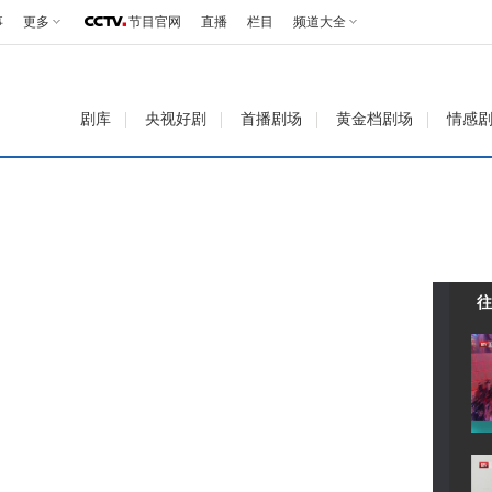
事
更多
节目官网
直播
栏目
频道大全
剧库
央视好剧
首播剧场
黄金档剧场
情感
往