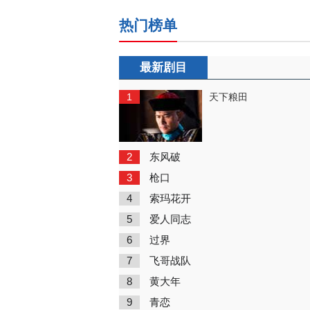
热门榜单
最新剧目
1
天下粮田
2
东风破
3
枪口
4
索玛花开
5
爱人同志
6
过界
7
飞哥战队
8
黄大年
9
青恋