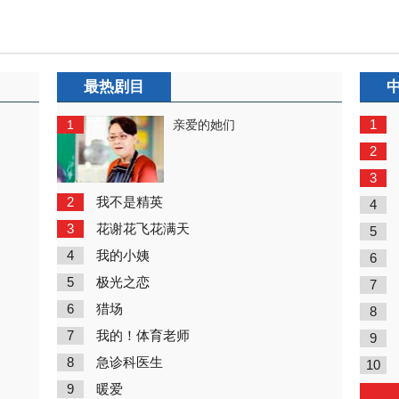
最热剧目
1
1
亲爱的她们
2
3
2
我不是精英
4
3
花谢花飞花满天
5
4
我的小姨
6
5
极光之恋
7
6
猎场
8
7
我的！体育老师
9
8
急诊科医生
10
9
暖爱