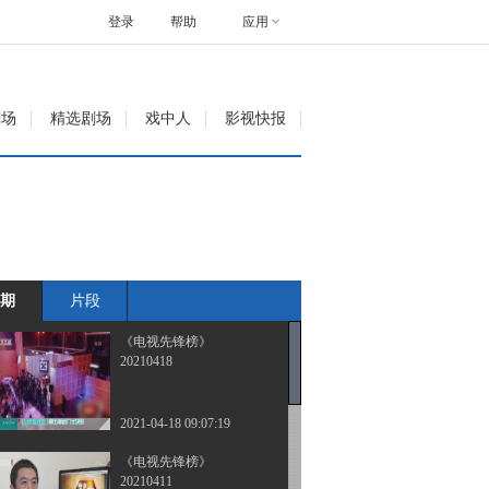
登录
帮助
应用
剧场
精选剧场
戏中人
影视快报
期
片段
《电视先锋榜》
20210418
2021-04-18 09:07:19
《电视先锋榜》
20210411