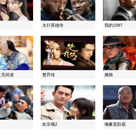
太行英雄传
我的1997
之无间道
楚乔传
擒狼
欢乐颂2
俺爹是卧底