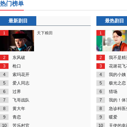
热门榜单
最新剧目
最热剧目
1
1
天下粮田
2
2
东风破
我不是精
3
3
枪口
花谢花飞
4
4
索玛花开
我的小姨
5
5
爱人同志
极光之恋
6
6
过界
猎场
7
7
飞哥战队
我的！体
8
8
黄大年
急诊科医
9
9
青恋
暖爱
10
10
苦乐村官
天使的幸