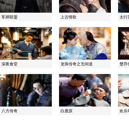
军师联盟
上古情歌
太行
深夜食堂
龙珠传奇之无间道
楚乔
八方传奇
白鹿原
欢乐