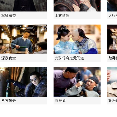
军师联盟
上古情歌
太行
深夜食堂
龙珠传奇之无间道
楚乔
八方传奇
白鹿原
欢乐