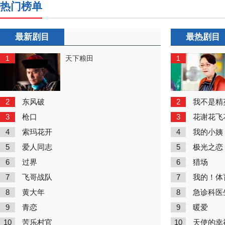
热门榜单
最新剧目
最热剧目
1
1
天下粮田
2
2
东风破
我不是精
3
3
枪口
花谢花飞
4
4
索玛花开
我的小姨
5
5
爱人同志
极光之恋
6
6
过界
猎场
7
7
飞哥战队
我的！体
8
8
黄大年
急诊科医
9
9
青恋
暖爱
10
10
苦乐村官
天使的幸