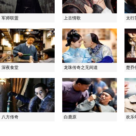
军师联盟
上古情歌
太行
深夜食堂
龙珠传奇之无间道
楚乔
八方传奇
白鹿原
欢乐