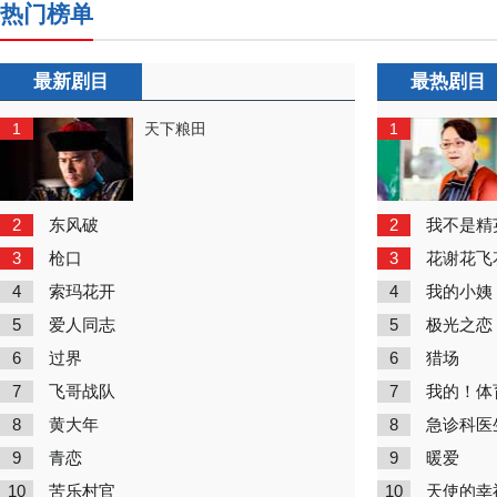
热门榜单
最新剧目
最热剧目
1
1
天下粮田
2
2
东风破
我不是精
3
3
枪口
花谢花飞
4
4
索玛花开
我的小姨
5
5
爱人同志
极光之恋
6
6
过界
猎场
7
7
飞哥战队
我的！体
8
8
黄大年
急诊科医
9
9
青恋
暖爱
10
10
苦乐村官
天使的幸