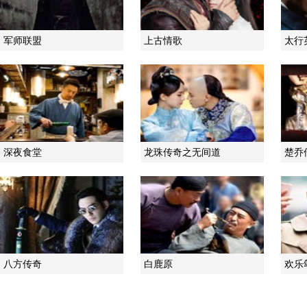
军师联盟
上古情歌
太行
深夜食堂
龙珠传奇之无间道
楚乔
八方传奇
白鹿原
欢乐