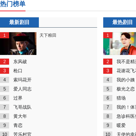
热门榜单
最新剧目
最热剧目
1
1
天下粮田
2
2
东风破
我不是精
3
3
枪口
花谢花飞
4
4
索玛花开
我的小姨
5
5
爱人同志
极光之恋
6
6
过界
猎场
7
7
飞哥战队
我的！体
8
8
黄大年
急诊科医
9
9
青恋
暖爱
10
10
苦乐村官
天使的幸