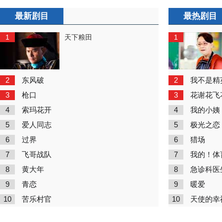
最新剧目
最热剧目
1
1
天下粮田
2
2
东风破
我不是精
3
3
枪口
花谢花飞
4
4
索玛花开
我的小姨
5
5
爱人同志
极光之恋
6
6
过界
猎场
7
7
飞哥战队
我的！体
8
8
黄大年
急诊科医
9
9
青恋
暖爱
10
10
苦乐村官
天使的幸