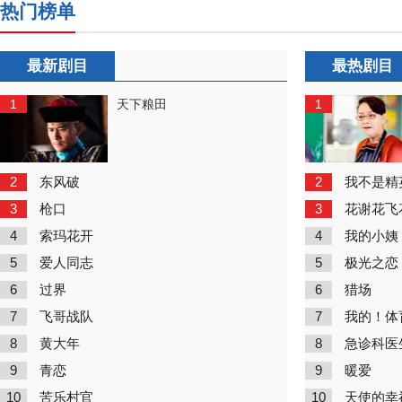
热门榜单
最新剧目
最热剧目
1
1
天下粮田
2
2
东风破
我不是精
3
3
枪口
花谢花飞
4
4
索玛花开
我的小姨
5
5
爱人同志
极光之恋
6
6
过界
猎场
7
7
飞哥战队
我的！体
8
8
黄大年
急诊科医
9
9
青恋
暖爱
10
10
苦乐村官
天使的幸