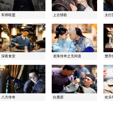
军师联盟
上古情歌
太行
深夜食堂
龙珠传奇之无间道
楚乔
八方传奇
白鹿原
欢乐