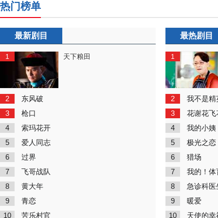
热门榜单
最新剧目
最热剧目
1
1
天下粮田
2
2
东风破
我不是精
3
3
枪口
花谢花飞
4
4
索玛花开
我的小姨
5
5
爱人同志
极光之恋
6
6
过界
猎场
7
7
飞哥战队
我的！体
8
8
黄大年
急诊科医
9
9
青恋
暖爱
10
10
苦乐村官
天使的幸