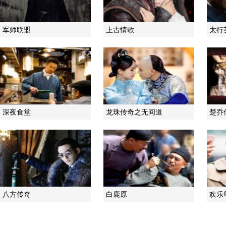
军师联盟
上古情歌
太行
深夜食堂
龙珠传奇之无间道
楚乔
八方传奇
白鹿原
欢乐