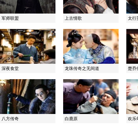
军师联盟
上古情歌
太行
深夜食堂
龙珠传奇之无间道
楚乔
八方传奇
白鹿原
欢乐