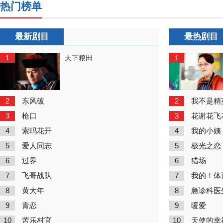
热门榜单
最新剧目
最热剧目
1
1
天下粮田
2
2
东风破
我不是精
3
3
枪口
花谢花飞
4
4
索玛花开
我的小姨
5
5
爱人同志
极光之恋
6
6
过界
猎场
7
7
飞哥战队
我的！体
8
8
黄大年
急诊科医
9
9
青恋
暖爱
10
10
苦乐村官
天使的幸