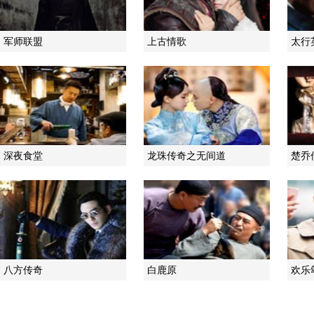
军师联盟
上古情歌
太行
深夜食堂
龙珠传奇之无间道
楚乔
八方传奇
白鹿原
欢乐