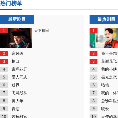
热门榜单
最新剧目
最热剧目
1
1
天下粮田
2
2
东风破
我不是精
3
3
枪口
花谢花飞
4
4
索玛花开
我的小姨
5
5
爱人同志
极光之恋
6
6
过界
猎场
7
7
飞哥战队
我的！体
8
8
黄大年
急诊科医
9
9
青恋
暖爱
10
10
苦乐村官
天使的幸