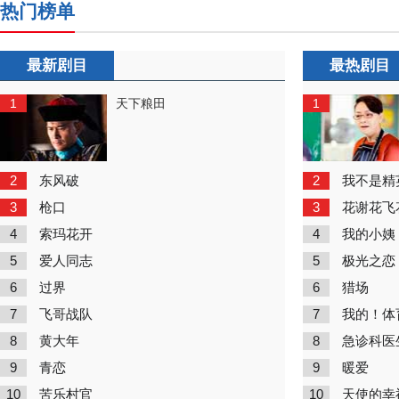
热门榜单
最新剧目
最热剧目
1
1
天下粮田
2
2
东风破
我不是精
3
3
枪口
花谢花飞
4
4
索玛花开
我的小姨
5
5
爱人同志
极光之恋
6
6
过界
猎场
7
7
飞哥战队
我的！体
8
8
黄大年
急诊科医
9
9
青恋
暖爱
10
10
苦乐村官
天使的幸