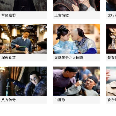
军师联盟
上古情歌
太行
深夜食堂
龙珠传奇之无间道
楚乔
八方传奇
白鹿原
欢乐