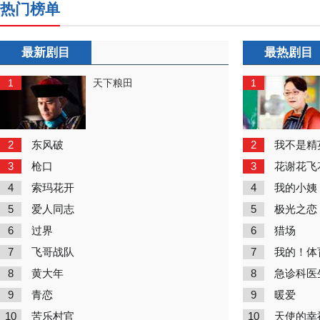
热门榜单
最新剧目
最热剧目
1
1
天下粮田
2
2
东风破
我不是精
3
3
枪口
花谢花飞
4
4
索玛花开
我的小姨
5
5
爱人同志
极光之恋
6
6
过界
猎场
7
7
飞哥战队
我的！体
8
8
黄大年
急诊科医
9
9
青恋
暖爱
10
10
苦乐村官
天使的幸