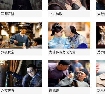
军师联盟
上古情歌
太行
深夜食堂
龙珠传奇之无间道
楚乔
八方传奇
白鹿原
欢乐