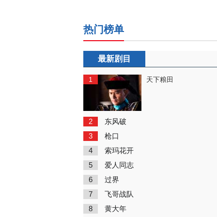
热门榜单
最新剧目
1
天下粮田
2
东风破
3
枪口
4
索玛花开
5
爱人同志
6
过界
7
飞哥战队
8
黄大年