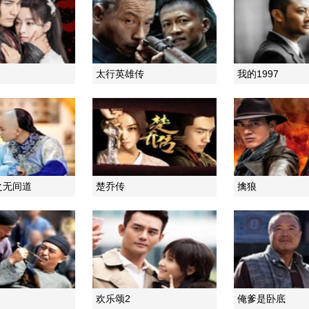
太行英雄传
我的1997
之无间道
楚乔传
擒狼
欢乐颂2
俺爹是卧底