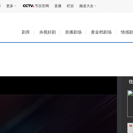
事
更多
节目官网
直播
栏目
频道大全
剧库
央视好剧
首播剧场
黄金档剧场
情感
往