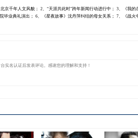
京千年人文风貌； 2、“天涯共此时”跨年新闻行动进行中； 3、《我的岳父
媒学院毕业典礼演出； 6、《星夜故事》沈丹萍纠结的母女关系； 7、《战