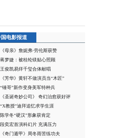
2020-12-20 09:03:55
《电视先锋榜》
20201213
中国电影报道
2020-12-13 10:06:18
《母亲》詹妮弗·劳伦斯获赞
《电视先锋榜》
20201129
蒋梦婕：被桂纶镁贴心照顾
王俊凯易烊千玺合体献唱
2020-11-29 12:29:05
《芳华》黄轩不做演员当“木匠”
《电视先锋榜》
“锤哥”新作变身美军特种兵
20201122
《圣诞奇妙公司》 奇幻治愈获好评
“X教授”迪拜追忆求学生涯
2020-11-22 09:47:29
陈学冬“硬汉”形象获肯定
《电视先锋榜》
段奕宏首演科幻片 充满压力
20201115
《奇门遁甲》周冬雨苦练功夫