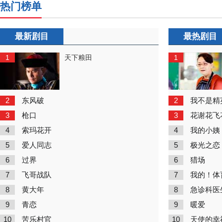
热门榜单
最新剧目
最热剧目
1
1
天下粮田
2
2
东风破
我不是精
3
3
枪口
花谢花飞
4
4
索玛花开
我的小姨
5
5
爱人同志
极光之恋
6
6
过界
猎场
7
7
飞哥战队
我的！体
8
8
黄大年
急诊科医
9
9
青恋
暖爱
10
10
苦乐村官
天使的幸