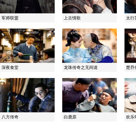
军师联盟
上古情歌
太行
深夜食堂
龙珠传奇之无间道
楚乔
八方传奇
白鹿原
欢乐