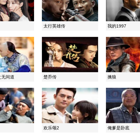
太行英雄传
我的1997
之无间道
楚乔传
擒狼
欢乐颂2
俺爹是卧底