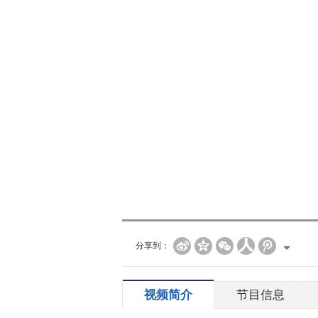
分享到：
视频简介
节目信息