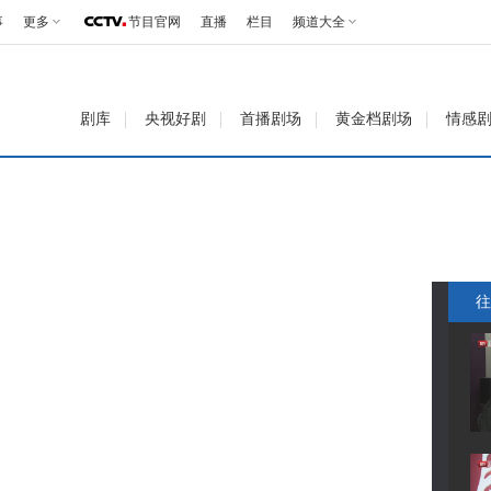
事
更多
节目官网
直播
栏目
频道大全
剧库
央视好剧
首播剧场
黄金档剧场
情感
往