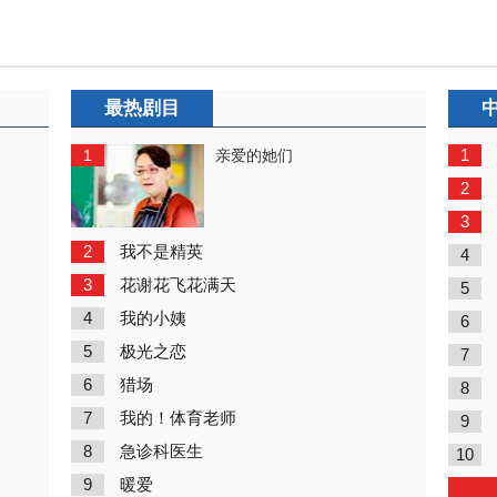
最热剧目
1
1
亲爱的她们
2
3
2
我不是精英
4
3
花谢花飞花满天
5
4
我的小姨
6
5
极光之恋
7
6
猎场
8
7
我的！体育老师
9
8
急诊科医生
10
9
暖爱