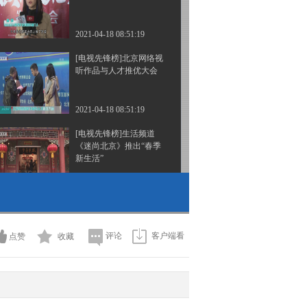
2021-04-18 08:51:19
[电视先锋榜]北京网络视
听作品与人才推优大会
2021-04-18 08:51:19
[电视先锋榜]生活频道
《迷尚北京》推出“春季
新生活”
2021-04-18 08:47:19
[电视先锋榜]新闻频道中
心《对话艺术家》拍摄幕
后
评论
客户端看
点赞
收藏
2021-04-18 08:47:19
[电视先锋榜]《跨界喜剧
王》第五季进入半决赛