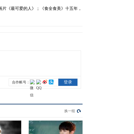
动画片《最可爱的人》；《食全食美》十五年，
2021-04-18 08:45:19
[电视先锋榜]《跨界喜剧
王》印小天改变偶像形象
2021-04-11 07:05:43
[电视先锋榜]纪录片《紫
禁城》横店拍摄幕后
2021-04-11 06:57:43
[电视先锋榜]大型城市纪
录片《旗帜》完成前期拍
摄
换一组
2021-04-11 06:57:43
[电视先锋榜]《档案》团
队拍摄纪录片《播“火”》