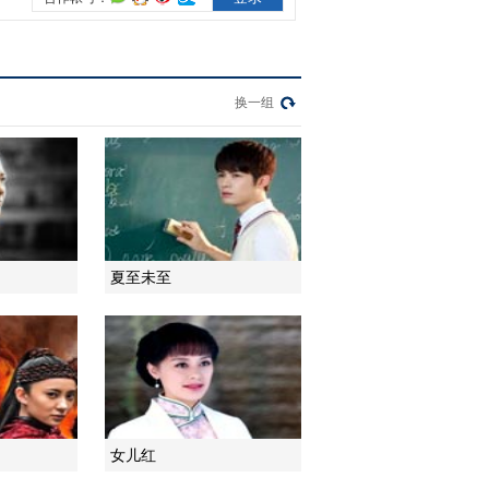
2016-08-17 00:32:00
《老九门》 第28集 精彩
看点
换一组
2016-08-17 00:34:00
《老九门》 第29集 精彩
看点
夏至未至
2016-08-22 23:52:05
《老九门》 第30集 精彩
看点
2016-08-22 23:58:00
《老九门》 第31集 精彩
女儿红
看点