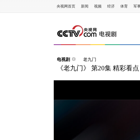
央视网首页
新闻
视频
经济
体育
军
电视剧
老九门
《老九门》 第20集 精彩看点