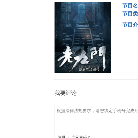
节目名
节目类
节目介