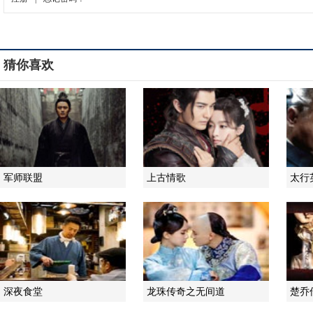
猜你喜欢
军师联盟
上古情歌
太行
深夜食堂
龙珠传奇之无间道
楚乔