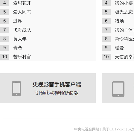
4
4
索玛花开
我的小姨
5
5
爱人同志
极光之恋
6
6
过界
猎场
7
7
飞哥战队
我的！体
8
8
黄大年
急诊科医
9
9
青恋
暖爱
10
10
苦乐村官
天使的幸
中央电视台网站
|
关于CCTV.com
|
人