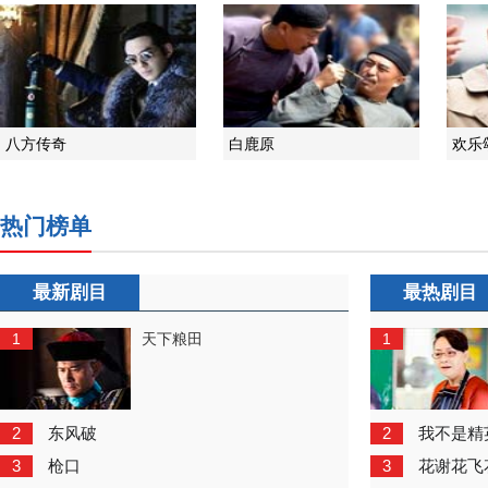
八方传奇
白鹿原
欢乐
热门榜单
最新剧目
最热剧目
1
1
天下粮田
2
2
东风破
我不是精
3
3
枪口
花谢花飞