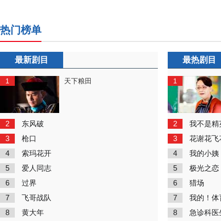
热门榜单
最新剧目
最热剧目
1
1
天下粮田
2
2
东风破
我不是精
3
3
枪口
花谢花飞
4
4
索玛花开
我的小姨
5
5
爱人同志
极光之恋
6
6
过界
猎场
7
7
飞哥战队
我的！体
8
8
黄大年
急诊科医