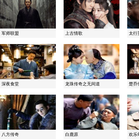
军师联盟
上古情歌
太行
深夜食堂
龙珠传奇之无间道
楚乔
八方传奇
白鹿原
欢乐