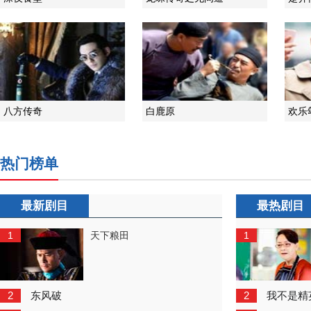
八方传奇
白鹿原
欢乐
热门榜单
最新剧目
最热剧目
1
1
天下粮田
2
2
东风破
我不是精