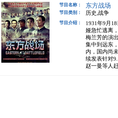
东方战场
节目名称：
历史,战争
节目类别：
1931年9月
节目介绍：
娅急忙逃离
梅兰芳的演出
集中到远东
内，国内尚
续发表针对9
赵一曼等人