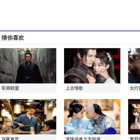
猜你喜欢
军师联盟
上古情歌
太行
深夜食堂
龙珠传奇之无间道
楚乔