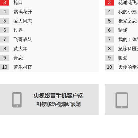
3
3
枪口
花谢花飞
4
4
索玛花开
我的小姨
5
5
爱人同志
极光之恋
6
6
过界
猎场
7
7
飞哥战队
我的！体
8
8
黄大年
急诊科医
9
9
青恋
暖爱
10
10
苦乐村官
天使的幸