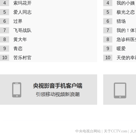
4
4
索玛花开
我的小姨
5
5
爱人同志
极光之恋
6
6
过界
猎场
7
7
飞哥战队
我的！体
8
8
黄大年
急诊科医
9
9
青恋
暖爱
10
10
苦乐村官
天使的幸
中央电视台网站
|
关于CCTV.com
|
人