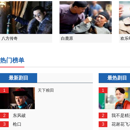
八方传奇
白鹿原
欢乐
热门榜单
最新剧目
最热剧目
1
1
天下粮田
2
2
东风破
我不是精
3
3
枪口
花谢花飞