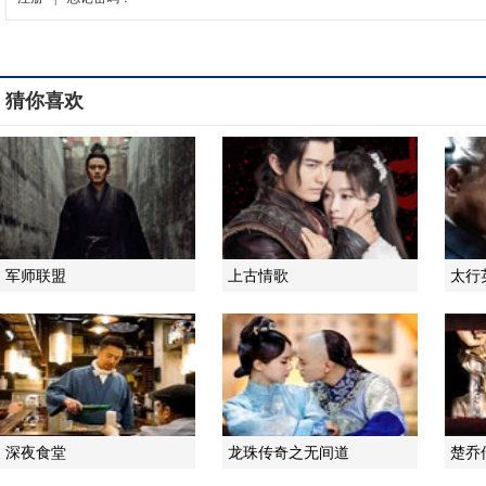
猜你喜欢
军师联盟
上古情歌
太行
深夜食堂
龙珠传奇之无间道
楚乔