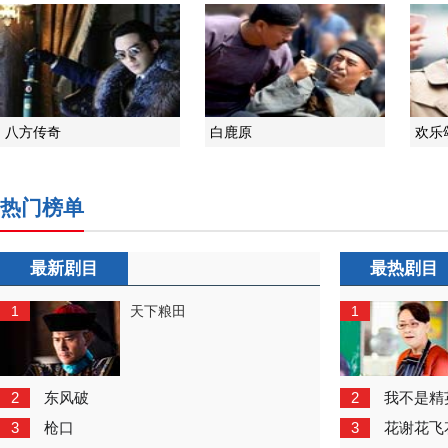
八方传奇
白鹿原
欢乐
热门榜单
最新剧目
最热剧目
1
1
天下粮田
2
2
东风破
我不是精
3
3
枪口
花谢花飞