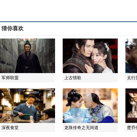
猜你喜欢
军师联盟
上古情歌
太行
深夜食堂
龙珠传奇之无间道
楚乔