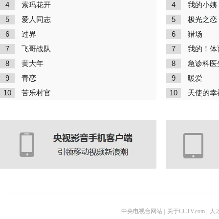
4
4
索玛花开
我的小姨
5
5
爱人同志
极光之恋
6
6
过界
猎场
7
7
飞哥战队
我的！体
8
8
黄大年
急诊科医
9
9
青恋
暖爱
10
10
苦乐村官
天使的幸
中央电视台网站
|
关于CCTV.com
|
人