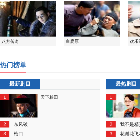
八方传奇
白鹿原
欢乐
热门榜单
最新剧目
最热剧目
1
1
天下粮田
2
2
东风破
我不是精
3
3
枪口
花谢花飞