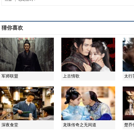
猜你喜欢
军师联盟
上古情歌
太行
深夜食堂
龙珠传奇之无间道
楚乔