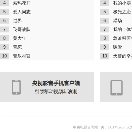
4
4
索玛花开
我的小姨
5
5
爱人同志
极光之恋
6
6
过界
猎场
7
7
飞哥战队
我的！体
8
8
黄大年
急诊科医
9
9
青恋
暖爱
10
10
苦乐村官
天使的幸
中央电视台网站
|
关于CCTV.com
|
人