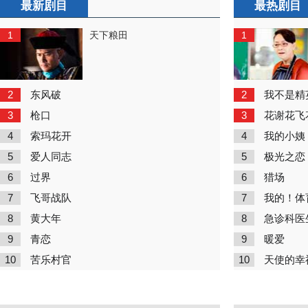
最新剧目
最热剧目
1
1
天下粮田
2
2
东风破
我不是精
3
3
枪口
花谢花飞
4
4
索玛花开
我的小姨
5
5
爱人同志
极光之恋
6
6
过界
猎场
7
7
飞哥战队
我的！体
8
8
黄大年
急诊科医
9
9
青恋
暖爱
10
10
苦乐村官
天使的幸