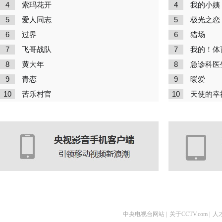
4
4
索玛花开
我的小姨
5
5
爱人同志
极光之恋
6
6
过界
猎场
7
7
飞哥战队
我的！体
8
8
黄大年
急诊科医
9
9
青恋
暖爱
10
10
苦乐村官
天使的幸
中央电视台网站
|
关于CCTV.com
|
人