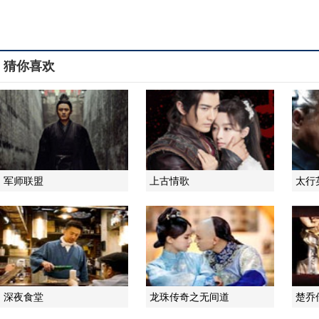
猜你喜欢
军师联盟
上古情歌
太行
深夜食堂
龙珠传奇之无间道
楚乔