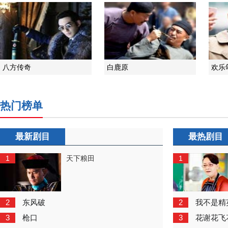
八方传奇
白鹿原
欢乐
热门榜单
最新剧目
最热剧目
1
1
天下粮田
2
2
东风破
我不是精
3
3
枪口
花谢花飞