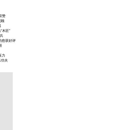
获赞
照顾
唱
“木匠”
种兵
治愈获好评
涯
压力
练功夫