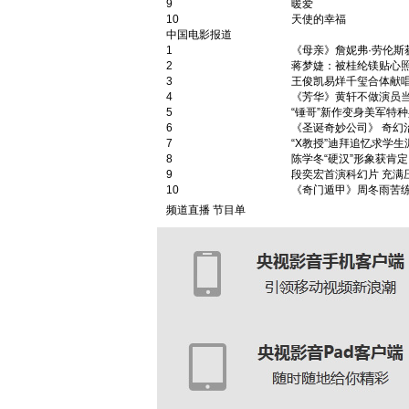
9
暖爱
10
天使的幸福
中国电影报道
1
《母亲》詹妮弗·劳伦斯
2
蒋梦婕：被桂纶镁贴心
3
王俊凯易烊千玺合体献
4
《芳华》黄轩不做演员当
5
“锤哥”新作变身美军特
6
《圣诞奇妙公司》 奇幻
7
“X教授”迪拜追忆求学生
8
陈学冬“硬汉”形象获肯定
9
段奕宏首演科幻片 充满
10
《奇门遁甲》周冬雨苦
频道直播
节目单