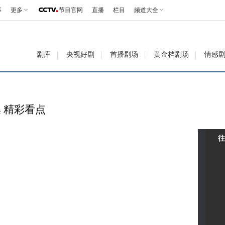
事
更多
节目官网
直播
栏目
频道大全
剧库
央视好剧
首播剧场
黄金档剧场
情感
 精彩看点
往