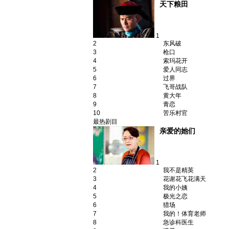
天下粮田
1
2
东风破
3
枪口
4
索玛花开
5
爱人同志
6
过界
7
飞哥战队
8
黄大年
9
青恋
10
苦乐村官
最热剧目
亲爱的她们
1
2
我不是精英
3
花谢花飞花满天
4
我的小姨
5
极光之恋
6
猎场
7
我的！体育老师
8
急诊科医生