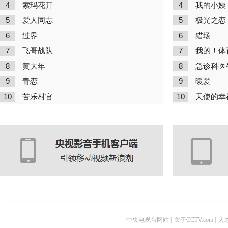
4
4
索玛花开
我的小姨
5
5
爱人同志
极光之恋
6
6
过界
猎场
7
7
飞哥战队
我的！体
8
8
黄大年
急诊科医
9
9
青恋
暖爱
10
10
苦乐村官
天使的幸
中央电视台网站
|
关于CCTV.com
|
人