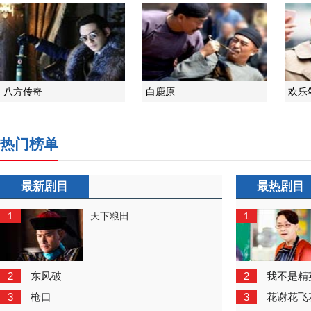
八方传奇
白鹿原
欢乐
热门榜单
最新剧目
最热剧目
1
1
天下粮田
2
2
东风破
我不是精
3
3
枪口
花谢花飞