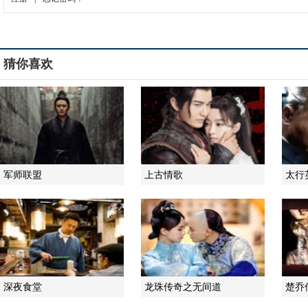
猜你喜欢
军师联盟
上古情歌
太行
深夜食堂
龙珠传奇之无间道
楚乔