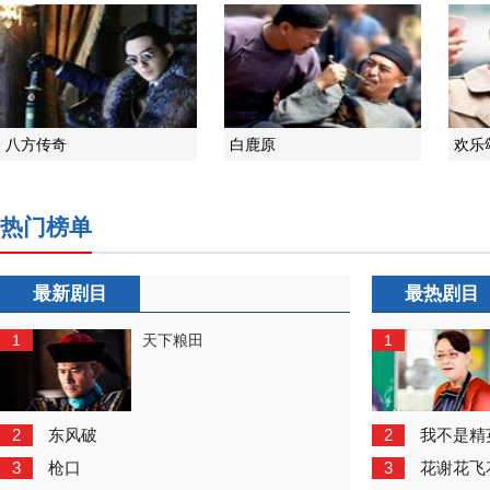
八方传奇
白鹿原
欢乐
热门榜单
最新剧目
最热剧目
1
1
天下粮田
2
2
东风破
我不是精
3
3
枪口
花谢花飞