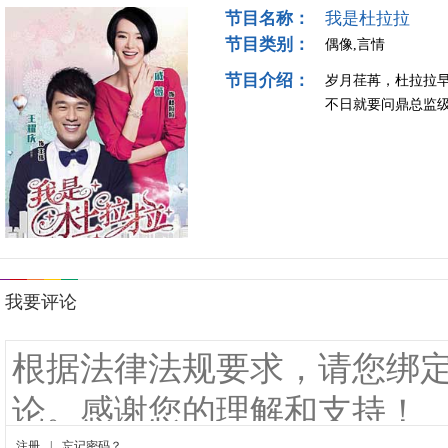
节目名称：
我是杜拉拉
节目类别：
偶像,言情
节目介绍：
岁月荏苒，杜拉拉
不日就要问鼎总监