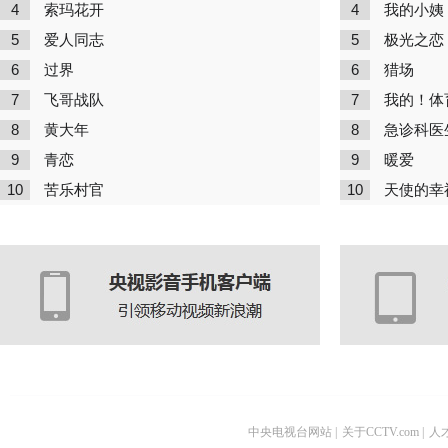
4
4
索玛花开
我的小姨
5
5
爱人同志
极光之恋
6
6
过界
猎场
7
7
飞哥战队
我的！体
8
8
黄大年
急诊科医
9
9
青恋
暖爱
10
10
苦乐村官
天使的幸
中央电视台网站
|
关于CCTV.com
|
人