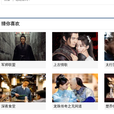
猜你喜欢
军师联盟
上古情歌
太行
深夜食堂
龙珠传奇之无间道
楚乔