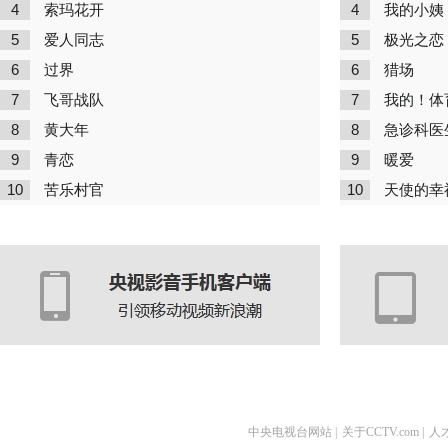
4
4
索玛花开
我的小姨
5
5
爱人同志
极光之恋
6
6
过界
猎场
7
7
飞哥战队
我的！体
8
8
黄大年
急诊科医
9
9
青恋
暖爱
10
10
苦乐村官
天使的幸
中央电视台网站
|
关于CCTV.com
|
人