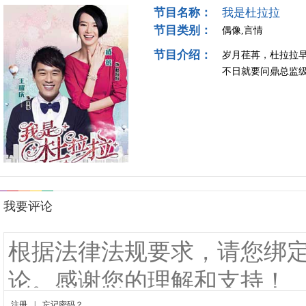
节目名称：
我是杜拉拉
节目类别：
偶像,言情
节目介绍：
岁月荏苒，杜拉拉
不日就要问鼎总监