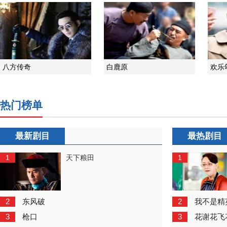
八方传奇
白鹿原
欢乐
热门榜单
最新剧目
最热剧目
1
1
天下粮田
2
2
东风破
我不是精
3
3
枪口
花谢花飞