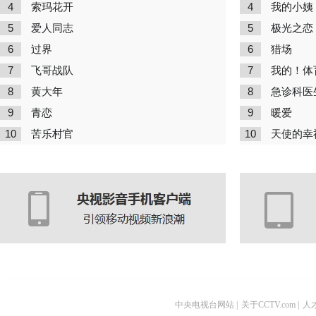
4
4
索玛花开
我的小姨
5
5
爱人同志
极光之恋
6
6
过界
猎场
7
7
飞哥战队
我的！体
8
8
黄大年
急诊科医
9
9
青恋
暖爱
10
10
苦乐村官
天使的幸
中央电视台网站
|
关于CCTV.com
|
人