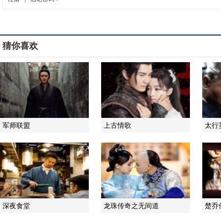
猜你喜欢
军师联盟
上古情歌
太行
深夜食堂
龙珠传奇之无间道
楚乔