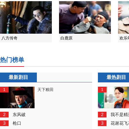
八方传奇
白鹿原
欢乐
热门榜单
最新剧目
最热剧目
1
1
天下粮田
2
2
东风破
我不是精
3
3
枪口
花谢花飞