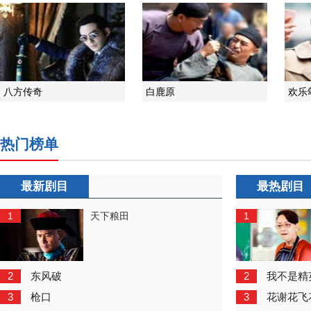
八方传奇
白鹿原
欢乐
热门榜单
最新剧目
最热剧目
1
1
天下粮田
2
2
东风破
我不是精
3
3
枪口
花谢花飞