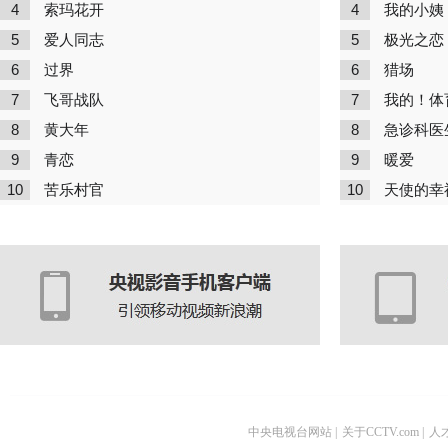
4
4
索玛花开
我的小姨
5
5
爱人同志
极光之恋
6
6
过界
猎场
7
7
飞哥战队
我的！体
8
8
黄大年
急诊科医
9
9
青恋
暖爱
10
10
苦乐村官
天使的幸
中央电视台网站
|
关于CCTV.com
|
人