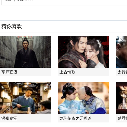
猜你喜欢
军师联盟
上古情歌
太行
深夜食堂
龙珠传奇之无间道
楚乔