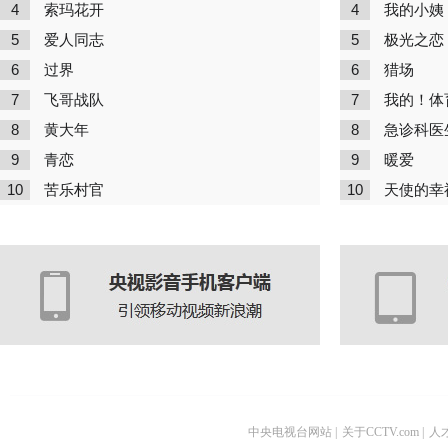
4
4
索玛花开
我的小姨
5
5
爱人同志
极光之恋
6
6
过界
猎场
7
7
飞哥战队
我的！体
8
8
黄大年
急诊科医
9
9
青恋
暖爱
10
10
苦乐村官
天使的幸
中央电视台网站
|
关于CCTV.com
|
人