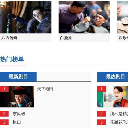
八方传奇
白鹿原
欢乐
热门榜单
最新剧目
最热剧目
1
1
天下粮田
2
2
东风破
我不是精
3
3
枪口
花谢花飞