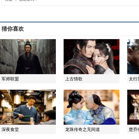
猜你喜欢
军师联盟
上古情歌
太行
深夜食堂
龙珠传奇之无间道
楚乔