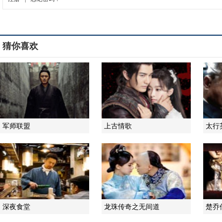
猜你喜欢
军师联盟
上古情歌
太行
深夜食堂
龙珠传奇之无间道
楚乔