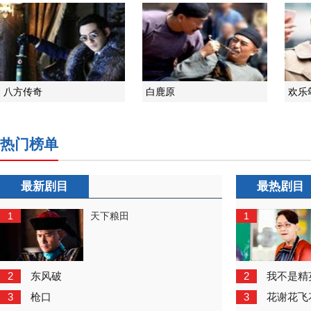
八方传奇
白鹿原
欢乐
热门榜单
最新剧目
最热剧目
1
1
天下粮田
2
2
东风破
我不是精
3
3
枪口
花谢花飞