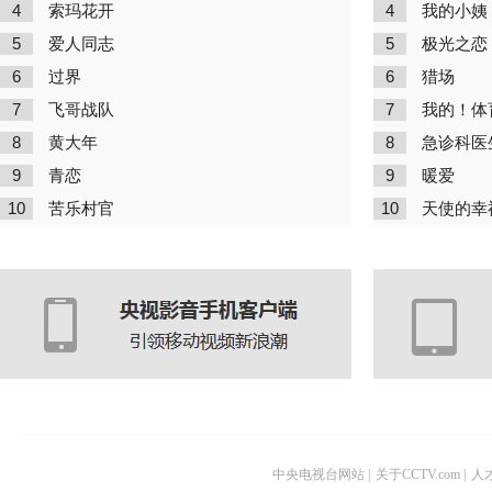
4
4
索玛花开
我的小姨
5
5
爱人同志
极光之恋
6
6
过界
猎场
7
7
飞哥战队
我的！体
8
8
黄大年
急诊科医
9
9
青恋
暖爱
10
10
苦乐村官
天使的幸
中央电视台网站
|
关于CCTV.com
|
人