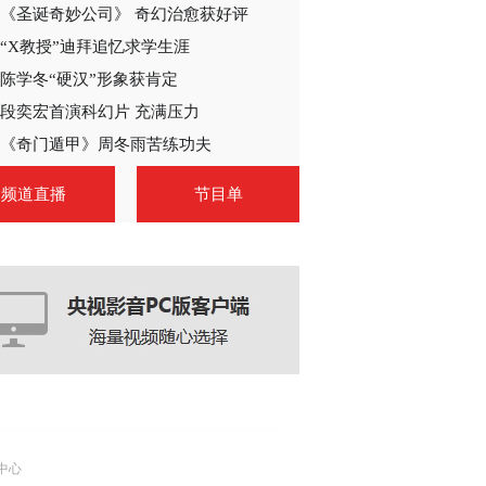
《圣诞奇妙公司》 奇幻治愈获好评
2019-01-08 14:57:23
“X教授”迪拜追忆求学生涯
[音乐传奇]歌曲《花火》
演唱：梁咏琪
陈学冬“硬汉”形象获肯定
段奕宏首演科幻片 充满压力
2019-02-01 13:04:43
《奇门遁甲》周冬雨苦练功夫
[一起音乐吧]歌曲《花
频道直播
节目单
火》 演唱：吴映香 乐
队：百慕大乐队
2021-05-07 22:44:13
[开门大吉]徐诗寒带来歌
曲《花火》
2023-07-09 23:16:09
[乐在旅途第三季]《花
火》 演唱：梁咏琪
中心