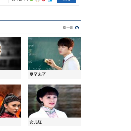
2016-01-05 22:39:20
[黄金100秒]歌曲《花火》
演唱：李思源
换一组
2016-03-06 22:52:31
[全球中文音乐榜上榜]歌
曲《花火》 演唱：贝贝
夏至未至
2016-04-09 21:38:16
[星光大道超级版]歌曲
《花火》 演唱：贝贝
2016-07-03 22:24:15
[越战越勇]歌曲《花火》
女儿红
演唱：杨杨组合