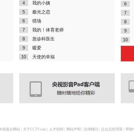
4
我的小姨
6
5
极光之恋
7
6
猎场
8
7
我的！体育老师
9
8
急诊科医生
10
9
暖爱
10
天使的幸福
央电视台网站
|
关于CCTV.com
|
人才招聘
|
网站声明
|
法律顾问
|
总台总经理室
|
帮助