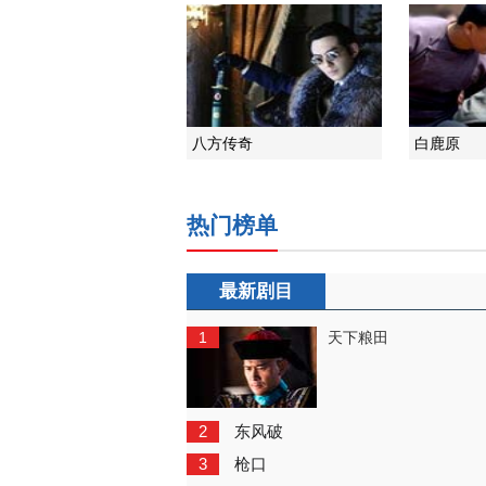
八方传奇
白鹿原
热门榜单
最新剧目
1
天下粮田
2
东风破
3
枪口