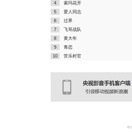
4
索玛花开
5
爱人同志
6
过界
7
飞哥战队
8
黄大年
9
青恋
10
苦乐村官
中