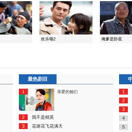
欢乐颂2
俺爹是卧底
最热剧目
1
1
亲爱的她们
2
3
2
我不是精英
4
3
花谢花飞花满天
5