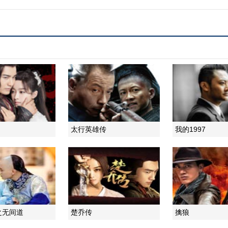
太行英雄传
我的1997
之无间道
楚乔传
擒狼