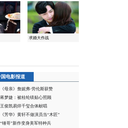
2016-07-22 21:25:15
[越战越勇]歌曲《花火》
演唱：张饶
求婚大作战
2017-04-05 20:26:49
[音乐传奇]歌曲《花火》
演唱：梁咏琪
2018-11-21 21:48:20
中国电影报道
[音乐传奇]歌曲《花火》
演唱：梁咏琪
《母亲》詹妮弗·劳伦斯获赞
蒋梦婕：被桂纶镁贴心照顾
2018-12-11 15:21:23
王俊凯易烊千玺合体献唱
[音乐传奇]歌曲《花火》
《芳华》黄轩不做演员当“木匠”
演唱：梁咏琪
“锤哥”新作变身美军特种兵