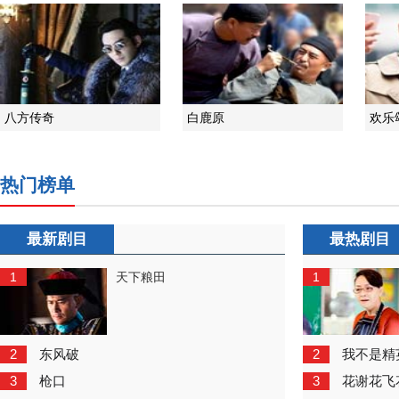
八方传奇
白鹿原
欢乐
热门榜单
最新剧目
最热剧目
1
1
天下粮田
2
2
东风破
我不是精
3
3
枪口
花谢花飞