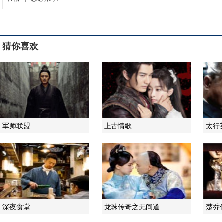
猜你喜欢
军师联盟
上古情歌
太行
深夜食堂
龙珠传奇之无间道
楚乔