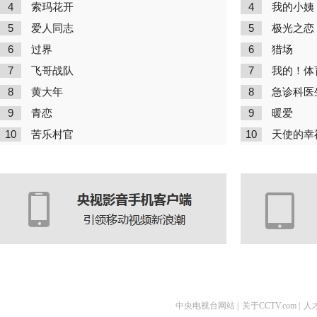
4
4
索玛花开
我的小姨
5
5
爱人同志
极光之恋
6
6
过界
猎场
7
7
飞哥战队
我的！体
8
8
黄大年
急诊科医
9
9
青恋
暖爱
10
10
苦乐村官
天使的幸
中央电视台网站
|
关于CCTV.com
|
人