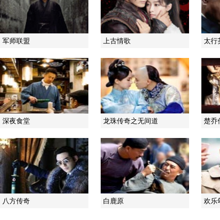
军师联盟
上古情歌
太行
深夜食堂
龙珠传奇之无间道
楚乔
八方传奇
白鹿原
欢乐