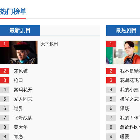
热门榜单
最新剧目
最热剧目
1
1
天下粮田
2
2
东风破
我不是精
3
3
枪口
花谢花飞
4
4
索玛花开
我的小姨
5
5
爱人同志
极光之恋
6
6
过界
猎场
7
7
飞哥战队
我的！体
8
8
黄大年
急诊科医
9
9
青恋
暖爱