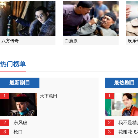
八方传奇
白鹿原
欢乐
热门榜单
最新剧目
最热剧目
1
1
天下粮田
2
2
东风破
我不是精
3
3
枪口
花谢花飞