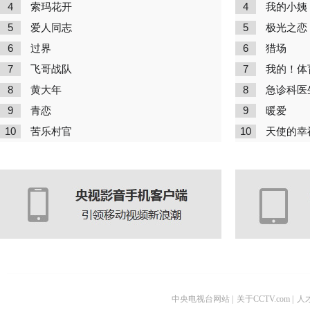
4
4
索玛花开
我的小姨
5
5
爱人同志
极光之恋
6
6
过界
猎场
7
7
飞哥战队
我的！体
8
8
黄大年
急诊科医
9
9
青恋
暖爱
10
10
苦乐村官
天使的幸
中央电视台网站
|
关于CCTV.com
|
人