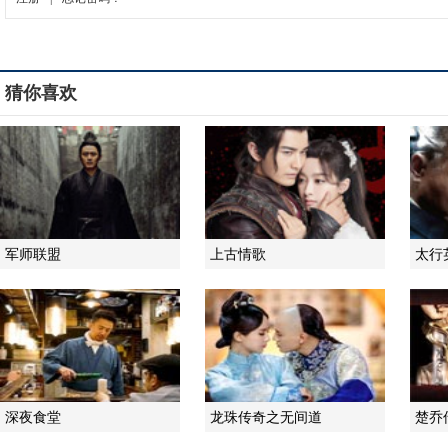
猜你喜欢
军师联盟
上古情歌
太行
深夜食堂
龙珠传奇之无间道
楚乔